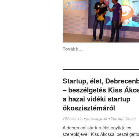
Tovább…
Startup, élet, Debrecen
– beszélgetés Kiss Áko
a hazai vidéki startup
ökoszisztémáról
2017.05.15.
•
partmagazin
•
Startup
,
Urban
A debreceni startup élet egyik jeles
szereplőjével, Kiss Ákossal beszélgett