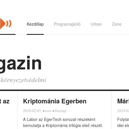
Kezdőlap
Programajánló
Urban
Zene
gazin
és környezetvédelmi
t az
Kriptománia Egerben
Már
2018.02.05.
•
toro
•
Startup
2018.0
A Labor az EgerTech sorozat részeként
Folyta
bemutatja a Kriptománia trilógia első részét.
idei e