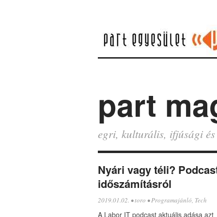
part ma
egri, kulturális, ifjúsági 
Nyári vagy téli? Podcas
időszámításról
2019.01.02.
•
toro
•
Programajánló
,
Tech
A Labor IT podcast aktuális adása azt