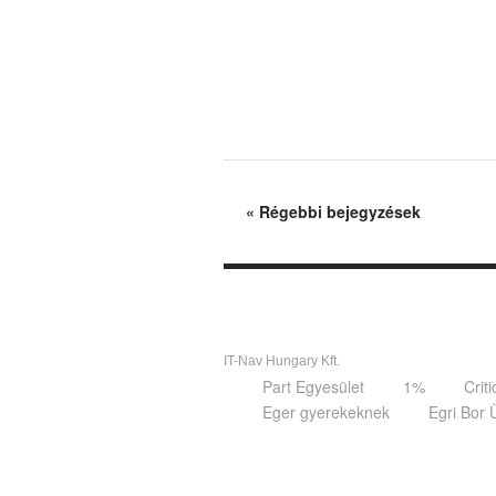
«
Régebbi bejegyzések
IT-Nav Hungary Kft.
Part Egyesület
1%
Crit
Eger gyerekeknek
Egri Bor 