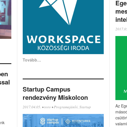
Ege
mes
inte
2017.0
Tovább…
ben
ssal
Startup Campus
rendezvény Miskolcon
Az Eg
2017.04.05.
•
toro
•
Programajánló
,
Startup
másod
csütör
ünk
valami