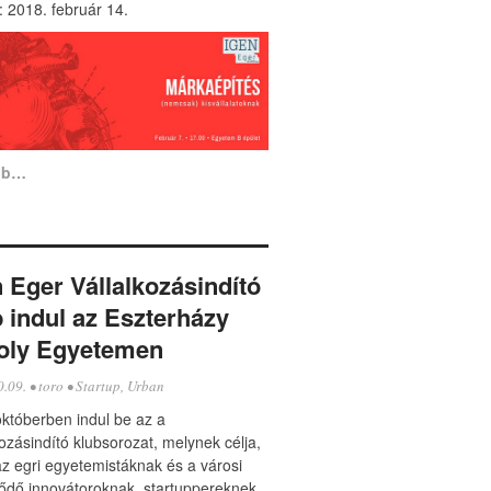
 2018. február 14.
bb…
n Eger Vállalkozásindító
b indul az Eszterházy
oly Egyetemen
0.09.
•
toro
•
Startup
,
Urban
któberben indul be az a
kozásindító klubsorozat, melynek célja,
z egri egyetemistáknak és a városi
ődő innovátoroknak, startuppereknek