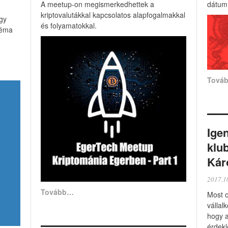
A meetup-on megismerkedhettek a
dátum:
kriptovalutákkal kapcsolatos alapfogalmakkal
gy
és folyamatokkal.
 téma
Tová
Ige
klu
Kár
2017.1
Tovább…
Most o
vállal
hogy a
érdekl