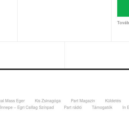
Tová
ical Mass Eger
Kis Zsinagóga
Part Magazin
Küldetés
Ünnepe – Egri Csillag Színpad
Part rádió
Támogatók
In 