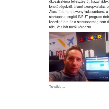
ökoszisztéma fejlesztésről, hazai vidék
lehetőségekről, állami szerepvállalásról
Ákos több rendezvény kulcsembere, a
startupokat segítő INPUT program deb
koordinátora és a startupperség sem ál
tőle. Volt hát miről kérdezni.
Tovább…