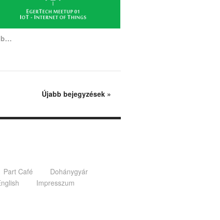
bb…
Újabb bejegyzések
»
Part Café
Dohánygyár
English
Impresszum