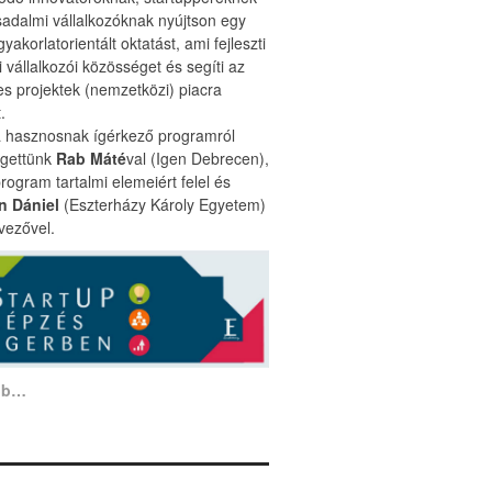
sadalmi vállalkozóknak nyújtson egy
gyakorlatorientált oktatást, ami fejleszti
i vállalkozói közösséget és segíti az
es projektek (nemzetközi) piacra
.
a hasznosnak ígérkező programról
lgettünk
Rab Máté
val (Igen Debrecen),
program tartalmi elemeiért felel és
n Dániel
(Eszterházy Károly Egyetem)
vezővel.
bb…