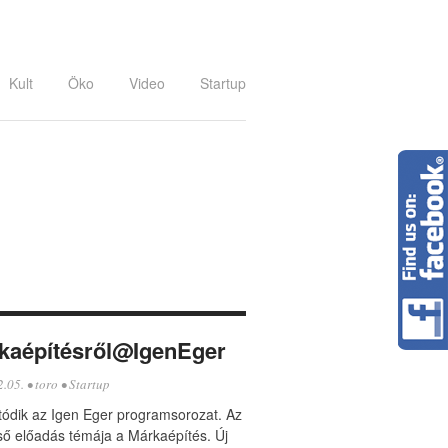
Kult
Öko
Video
Startup
kaépítésről@IgenEger
2.05.
•
toro
•
Startup
tódik az Igen Eger programsorozat. Az
lső előadás témája a Márkaépítés. Új