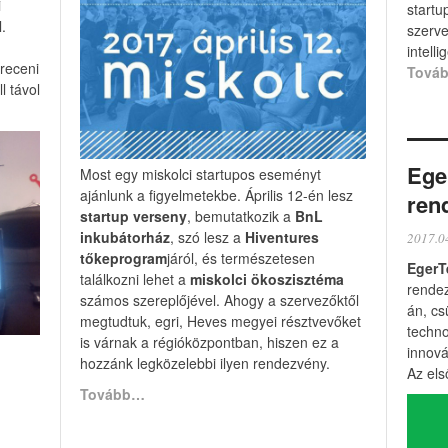
i
startu
.
szerv
intelli
receni
Tová
l távol
Ege
Most egy miskolci startupos eseményt
ajánlunk a figyelmetekbe. Április 12-én lesz
ren
startup verseny
, bemutatkozik a
BnL
inkubátorház
, szó lesz a
Hiventures
2017.0
tőkeprogram
járól, és természetesen
EgerT
találkozni lehet a
miskolci ökoszisztéma
rendez
számos szereplőjével. Ahogy a szervezőktől
án, cs
megtudtuk, egri, Heves megyei résztvevőket
techno
is várnak a régióközpontban, hiszen ez a
innová
hozzánk legközelebbi ilyen rendezvény.
Az el
Tovább…