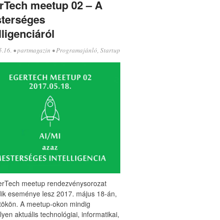
rTech meetup 02 – A
terséges
lligenciáról
5.16.
•
partmagazin
•
Programajánló
,
Startup
erTech meetup rendezvénysorozat
ik eseménye lesz 2017. május 18-án,
tökön. A meetup-okon mindig
lyen aktuális technológiai, informatikai,