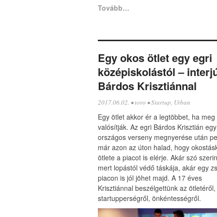
Tovább…
Egy okos ötlet egy egri
középiskolástól – interj
Bárdos Krisztiánnal
2017.06.02.
•
toro
•
Startup
,
Urban
Egy ötlet akkor ér a legtöbbet, ha meg 
valósítják. Az egri Bárdos Krisztián egy
országos verseny megnyerése után pe
már azon az úton halad, hogy okostás
ötlete a piacot is elérje. Akár szó szerin
mert lopástól védő táskája, akár egy zs
piacon is jól jöhet majd. A 17 éves
Krisztiánnal beszélgettünk az ötletéről,
startupperségről, önkéntességről.