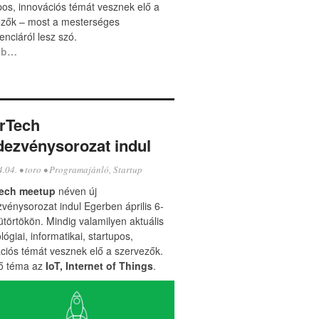
pos, innovációs témát vesznek elő a
ezők – most a mesterséges
genciáról lesz szó.
bb…
rTech
dezvénysorozat indul
4.04.
•
toro
•
Programajánló
,
Startup
ech meetup
néven új
vénysorozat indul Egerben április 6-
ütörtökön. Mindig valamilyen aktuális
lógiai, informatikai, startupos,
ciós témát vesznek elő a szervezők.
ső téma az
IoT, Internet of Things
.