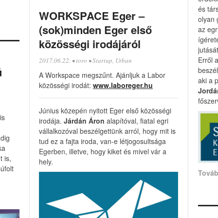
és tár
WORKSPACE Eger –
olyan 
(sok)minden Eger első
az egr
ígéret
közösségi irodájáról
jutását
Erről 
2017.06.22.
•
toro
•
Startup
,
Urban
ú
beszé
A Workspace megszűnt. Ajánljuk a Labor
aki a 
közösségi irodát:
www.laboreger.hu
Jordá
főszer
Június közepén nyitott Eger első közösségi
is
irodája.
Járdán Áron
alapítóval, fiatal egri
vállalkozóval beszélgettünk arról, hogy mit is
dig
tud ez a fajta iroda, van-e létjogosultsága
ka
Egerben, illetve, hogy kiket és mivel vár a
t is,
hely.
úfolt
Tová