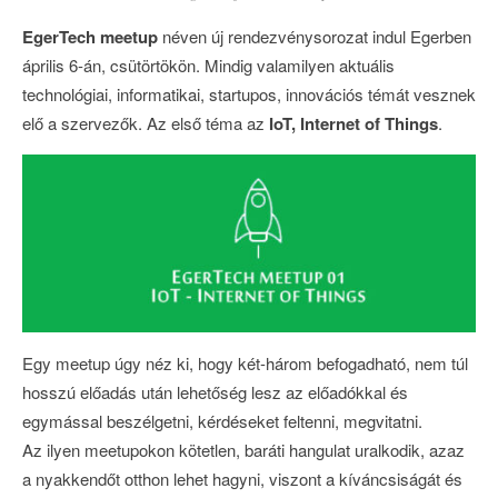
EgerTech meetup
néven új rendezvénysorozat indul Egerben
április 6-án, csütörtökön. Mindig valamilyen aktuális
technológiai, informatikai, startupos, innovációs témát vesznek
elő a szervezők. Az első téma az
IoT, Internet of Things
.
Egy meetup úgy néz ki, hogy két-három befogadható, nem túl
hosszú előadás után lehetőség lesz az előadókkal és
egymással beszélgetni, kérdéseket feltenni, megvitatni.
Az ilyen meetupokon kötetlen, baráti hangulat uralkodik, azaz
a nyakkendőt otthon lehet hagyni, viszont a kíváncsiságát és