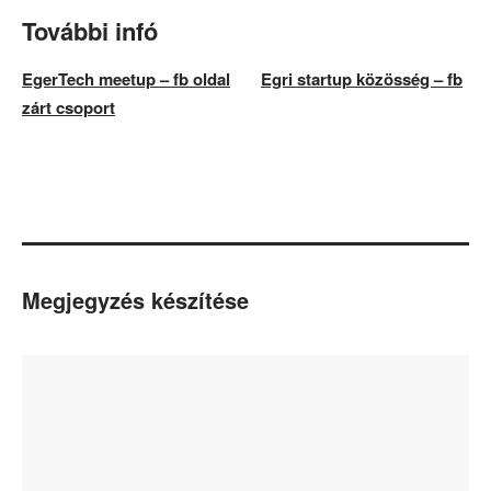
További infó
EgerTech meetup – fb oldal
Egri startup közösség – fb
zárt csoport
Megjegyzés készítése