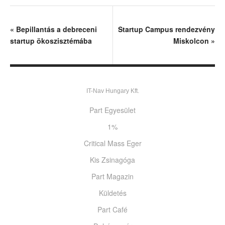
«
Bepillantás a debreceni
Startup Campus rendezvény
startup ökoszisztémába
Miskolcon
»
IT-Nav Hungary Kft.
Part Egyesület
1%
Critical Mass Eger
Kis Zsinagóga
Part Magazin
Küldetés
Part Café