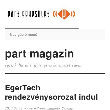
Navigáció menü
part magazin
egri, kulturális, ifjúsági és környezetvédelmi
EgerTech
rendezvénysorozat indul
2017.04.04.
•
toro
•
Programajánló
,
Startup