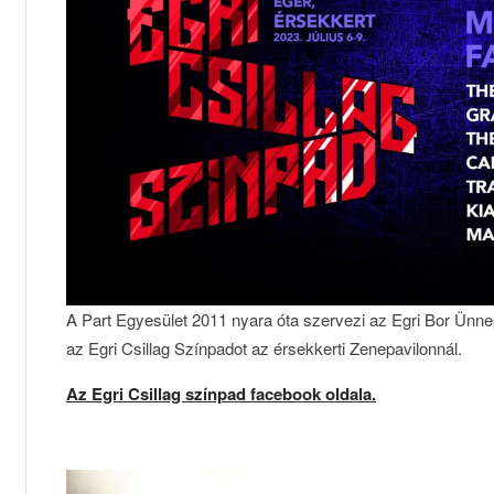
A Part Egyesület 2011 nyara óta szervezi az Egri Bor Ünn
az Egri Csillag Színpadot az érsekkerti Zenepavilonnál.
Az Egri Csillag színpad facebook oldala.