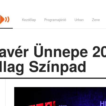
Kezdőlap
Programajánló
Urban
Zene
kavér Ünnepe 20
llag Színpad