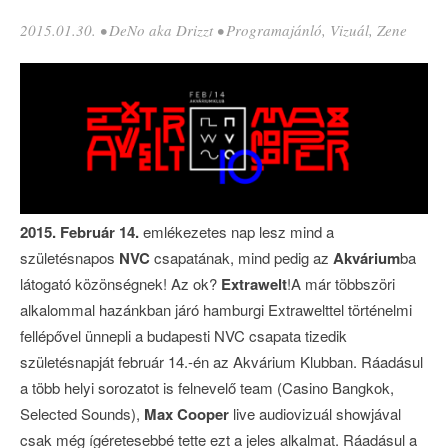
2015.01.30.
•
DeNo aka Drizzt
•
Programajánló
,
Vizuál
,
Zene
2015. Február 14.
emlékezetes nap lesz mind a
születésnapos
NVC
csapatának, mind pedig az
Akvárium
ba
látogató közönségnek! Az ok?
Extrawelt
!
A már többszöri
alkalommal hazánkban járó hamburgi Extrawelttel történelmi
fellépővel ünnepli a budapesti NVC csapata tizedik
születésnapját február 14.-én az Akvárium Klubban. Ráadásul
a több helyi sorozatot is felnevelő team (Casino Bangkok,
Selected Sounds),
Max Cooper
live audiovizuál showjával
csak még ígéretesebbé tette ezt a jeles alkalmat. Ráadásul a