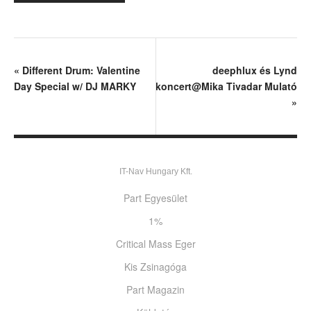
«
Different Drum: Valentine
deephlux és Lynd
Day Special w/ DJ MARKY
koncert@Mika Tivadar Mulató
»
IT-Nav Hungary Kft.
Part Egyesület
1%
Critical Mass Eger
Kis Zsinagóga
Part Magazin