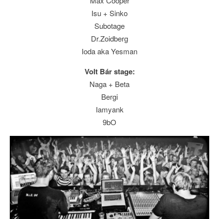
Max Cooper
Isu + Sinko
Subotage
Dr.Zoidberg
Ioda aka Yesman
Volt Bár stage:
Naga + Beta
Bergi
Iamyank
9bO