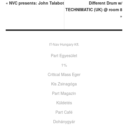
«
NVC presents: John Talabot
Different Drum w/
TECHNIMATIC (UK) @ room 8
»
IT-Nav Hungary Kft.
Part Egyesület
1%
Critical Mass Eger
Kis Zsinagóga
Part Magazin
Küldetés
Part Café
Dohánygyár