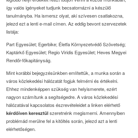
így valós igényeket tudjunk becsatornázni a készülő
tanulmányba. Ha ismersz olyat, aki szívesen csatlakozna,
jelezd ezt a lenti e-mail címen. Az eddig bevont szervezetek
listája:
Part Egyesület; Egerbike; Életfa Környezetvédő Szövetség;
Kaptárkő Egyesület; Regio Viridis Egyesület; Heves Megyei
Rendőr-főkapitányság.
Mint korábbi bejegyzésünkben említettük, a munka során a
város közlekedési hálózatát fogjuk felmérni és értékelni.
Ehhez mindenképpen szükség van helyismerete, ezért
nagyon számítunk a segítségedre. A város közlekedési
hálózatával kapcsolatos észrevételeidet a linken elérhető
kérdőíven keresztül
szeretnénk megismerni. Amennyiben
problémád merülne fel a kitöltés során, jelezd azt a lenti
elérhetőségen.