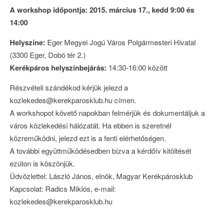
A workshop időpontja: 2015. március 17., kedd 9:00 és
14:00
Helyszíne:
Eger Megyei Jogú Város Polgármesteri Hivatal
(3300 Eger, Dobó tér 2.)
Kerékpáros helyszínbejárás:
14:30-16:00 között
Részvételi szándékod kérjük jelezd a
kozlekedes@kerekparosklub.hu címen.
A workshopot követő napokban felmérjük és dokumentáljuk a
város közlekedési hálózatát. Ha ebben is szeretnél
közreműködni, jelezd ezt is a fenti elérhetőségen.
A további együttműködésedben bízva a kérdőív kitöltését
ezúton is köszönjük.
Üdvözlettel: László János, elnök, Magyar Kerékpárosklub
Kapcsolat: Radics Miklós, e-mail:
kozlekedes@kerekparosklub.hu