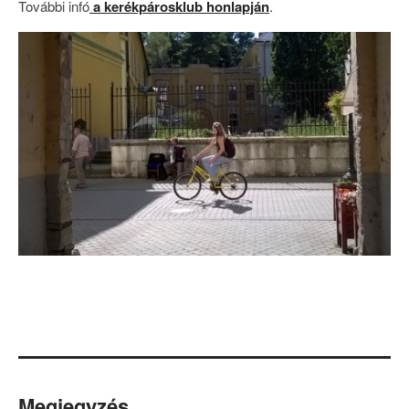
További infó
a kerékpárosklub honlapján
.
Megjegyzés