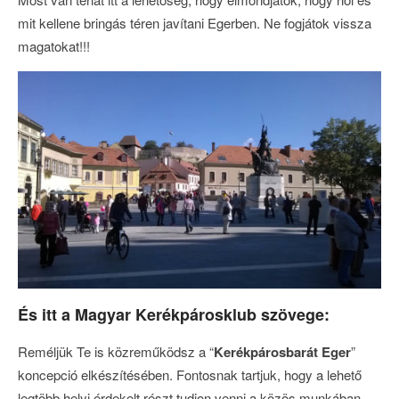
mit kellene bringás téren javítani Egerben. Ne fogjátok vissza
magatokat!!!
És itt a Magyar Kerékpárosklub szövege:
Reméljük Te is közreműködsz a “
Kerékpárosbarát Eger
”
koncepció elkészítésében. Fontosnak tartjuk, hogy a lehető
legtöbb helyi érdekelt részt tudjon venni a közös munkában,