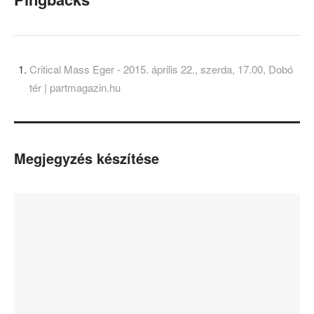
Critical Mass Eger - 2015. április 22., szerda, 17.00, Dobó
tér | partmagazin.hu
Megjegyzés készítése