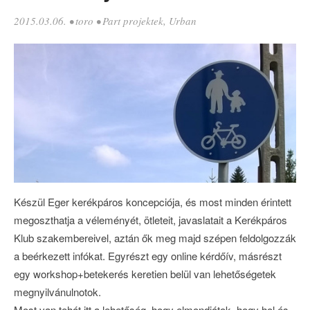
2015.03.06.
•
toro
•
Part projektek
,
Urban
Készül Eger kerékpáros koncepciója, és most minden érintett
megoszthatja a véleményét, ötleteit, javaslatait a Kerékpáros
Klub szakembereivel, aztán ők meg majd szépen feldolgozzák
a beérkezett infókat. Egyrészt egy online kérdőív, másrészt
egy workshop+betekerés keretien belül van lehetőségetek
megnyilvánulnotok.
Most van tehát itt a lehetőség, hogy elmondjátok, hogy hol és