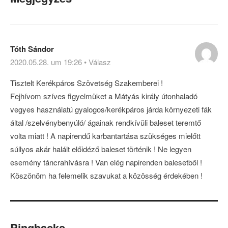
Tóth Sándor
2020.05.28. um 19:26
•
Válasz
Tisztelt Kerékpáros Szövetség Szakemberei !
Fejhívom szíves figyelmüket a Mátyás király útonhaladó
vegyes használatú gyalogos/kerékpáros járda környezeti fák
által /szelvénybenyúló/ ágainak rendkívüli baleset teremtő
volta miatt ! A napirendű karbantartása szükséges mielőtt
súllyos akár halált előidéző baleset történik ! Ne legyen
esemény táncrahívásra ! Van elég napirenden balesetből !
Köszönöm ha felemelik szavukat a közösség érdekében !
Pingbacks