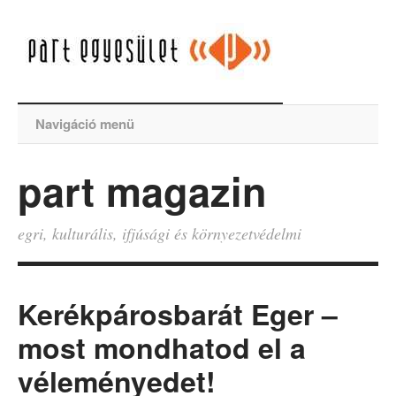
Navigáció menü
part magazin
egri, kulturális, ifjúsági és környezetvédelmi
Kerékpárosbarát Eger –
most mondhatod el a
véleményedet!