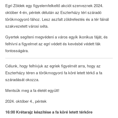
Egri Zöldek egy figyelemfelkeltő akciót szerveznek 2024.
október 4-én, péntek délután az Eszterházy téri száradó
törökmogyoró fához. Lesz aszfalt zöldrefestés és a tér fáinál
szakvezetett városi séta.
Gyertek segíteni megvédeni a város egyik ikonikus fáját, és
felhívni a figyelmet az egri védett és kevésbé védett fák
fontosságára.
Célunk, hogy felhívjuk az egriek figyelmét arra, hogy az
Eszterházy téren a törökmogyoró fa köré letett térkő a fa
száradását okozza.
Mentsük meg a fa életét együtt!
2024. október 4., péntek
16:00 Krétarajz készítése a fa köré letett térkőre