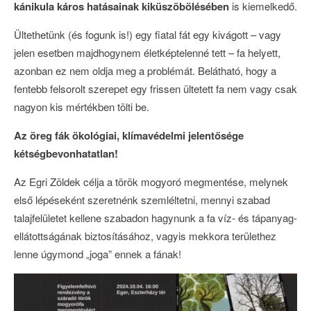
kánikula káros hatásainak kiküszöbölésében
is kiemelkedő.
Ültethetünk (és fogunk is!) egy fiatal fát egy kivágott – vagy
jelen esetben majdhogynem életképtelenné tett – fa helyett,
azonban ez nem oldja meg a problémát. Belátható, hogy a
fentebb felsorolt szerepet egy frissen ültetett fa nem vagy csak
nagyon kis mértékben tölti be.
Az öreg fák ökológiai, klímavédelmi jelentősége
kétségbevonhatatlan!
Az Egri Zöldek célja a török mogyoró megmentése, melynek
első lépéseként szeretnénk szemléltetni, mennyi szabad
talajfelületet kellene szabadon hagynunk a fa víz- és tápanyag-
ellátottságának biztosításához, vagyis mekkora területhez
lenne úgymond „joga” ennek a fának!