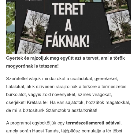
Gyertek és rajzoljuk meg együtt azt a tervet, ami a török
mogyorónak is tetszene!
Szeretettel várjuk mindazokat a családokat, gyerekeket,
fiatalokat, akik szívesen rárajzolnák a térkőre a természetes
burkolatot, vagyis zöld növényeket, színes virágokat,
cserjéket! Krétára fel! Ha van sajátotok, hozzátok magatokkal,
de mi is biztosítunk Számotokra aszfaltkrétát!
A programot egybekötjük egy
természetismereti sétával
,
amely során Hacsi Tamás, tájépítész bemutatja a tér többi