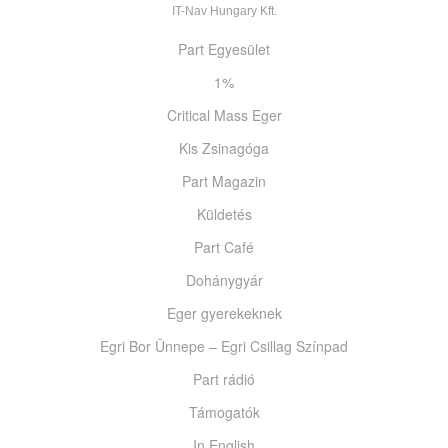
IT-Nav Hungary Kft.
Part Egyesület
1%
Critical Mass Eger
Kis Zsinagóga
Part Magazin
Küldetés
Part Café
Dohánygyár
Eger gyerekeknek
Egri Bor Ünnepe – Egri Csillag Színpad
Part rádió
Támogatók
In English