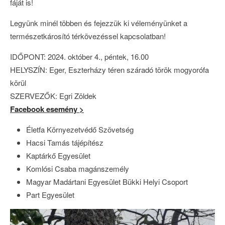
fáját is!
Legyünk minél többen és fejezzük ki véleményünket a
természetkárosító térkövezéssel kapcsolatban!
IDŐPONT: 2024. október 4., péntek, 16.00
HELYSZÍN: Eger, Eszterházy téren száradó török mogyorófa
körül
SZERVEZŐK: Egri Zöldek
Facebook esemény >
Életfa Környezetvédő Szövetség
Hacsi Tamás tájépítész
Kaptárkő Egyesület
Komlósi Csaba magánszemély
Magyar Madártani Egyesület Bükki Helyi Csoport
Part Egyesület