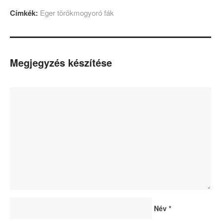
Címkék:
Eger törökmogyoró fák
Megjegyzés készítése
Név
*