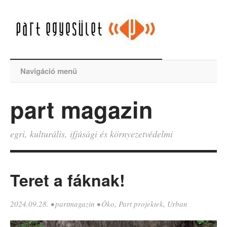
Navigáció menü
part magazin
egri, kulturális, ifjúsági és környezetvédelmi
Teret a fáknak!
2024.09.28.
•
partmagazin
•
Öko
,
Part projektek
,
Urban