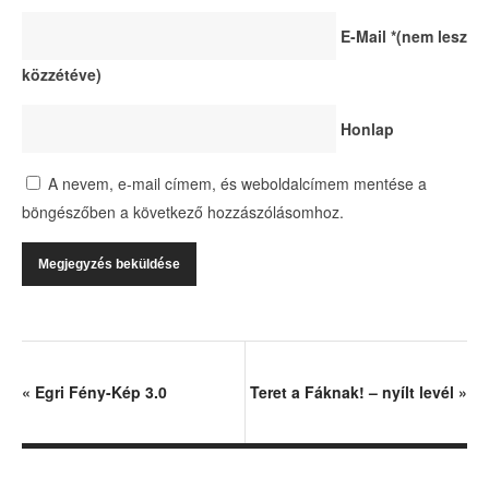
E-Mail
*
(nem lesz
közzétéve)
Honlap
A nevem, e-mail címem, és weboldalcímem mentése a
böngészőben a következő hozzászólásomhoz.
«
Egri Fény-Kép 3.0
Teret a Fáknak! – nyílt levél
»