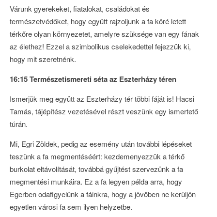
Várunk gyerekeket, fiatalokat, családokat és
természetvédőket, hogy együtt rajzoljunk a fa köré letett
térkőre olyan környezetet, amelyre szüksége van egy fának
az élethez! Ezzel a szimbolikus cselekedettel fejezzük ki,
hogy mit szeretnénk.
16:15 Természetismereti séta az Eszterházy téren
Ismerjük meg együtt az Eszterházy tér többi fáját is! Hacsi
Tamás, tájépítész vezetésével részt veszünk egy ismertető
túrán.
Mi, Egri Zöldek, pedig az esemény után további lépéseket
teszünk a fa megmentéséért: kezdemenyezzük a térkő
burkolat eltávolítását, továbbá gyűjtést szervezünk a fa
megmentési munkáira. Ez a fa legyen példa arra, hogy
Egerben odafigyelünk a fáinkra, hogy a jövőben ne kerüljön
egyetlen városi fa sem ilyen helyzetbe.