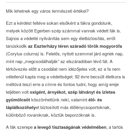
Mik lehetnek egy város természeti értékei?
Ezt a kérdést feltéve sokan elsőként a fákra gondolunk,
melyek között Egerben szép számmal vannak védett fák is.
Sajnos a védetté nyilvánítás sem egy életbiztosítás, erről
tanúskodik
az Eszterházy téren száradó török mogyorófa
(Corylus colurna) is. Felelős, nyitott szemmel járó egriek nap,
mint nap „megcsodálhatják” az elszáradóban lévő fát. A
térkövezés előtt a csodálat nem idézőjeles volt, ez a fa nem
véletlenül kapta meg a védettséget. 92 évre becsült életkora is
méltóvá teszi erre a címre és fontos tudni, hogy amíg ereje
teljében volt
oxigént, árnyékot, szép látványt és ízletes
gyümölcsöt
köszönhettünk neki, valamint
élő- és
táplálkozóhely
et biztosított más élőlénycsoportoknak,
különböző rovaroknak, köztük beporzóknak is.
A fák szerepe
a levegő tisztaságának védelmében
, a tartós