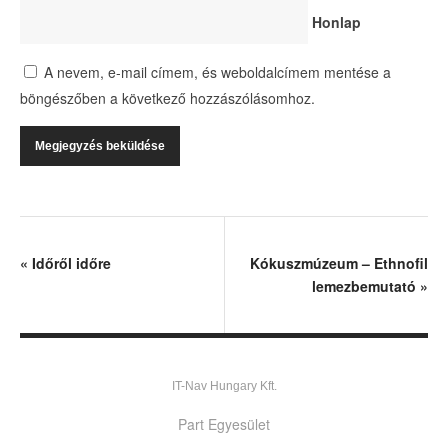
Honlap
A nevem, e-mail címem, és weboldalcímem mentése a
böngészőben a következő hozzászólásomhoz.
«
Időről időre
Kókuszmúzeum – Ethnofil
lemezbemutató
»
IT-Nav Hungary Kft.
Part Egyesület