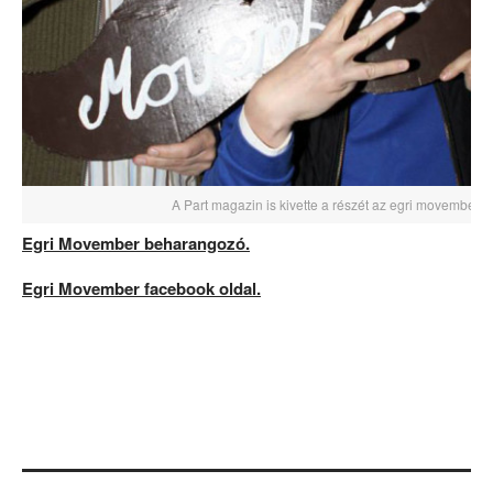
A Part magazin is kivette a részét az egri movemberi
Egri Movember beharangozó.
Egri Movember facebook oldal.