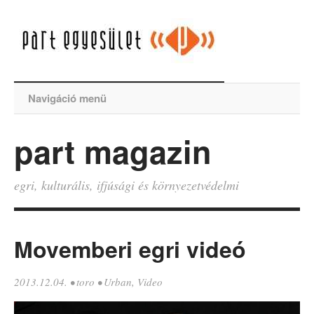
Navigáció menü
part magazin
egri, kulturális, ifjúsági és környezetvédelmi
Movemberi egri videó
2013.12.04.
•
toro
•
Urban
,
Video