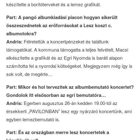
készítette a borítóterveket és a lemez grafikát.
Part: A pangó albumkiadási piacon hogyan sikerült
összeszednetek az erőforrásokat a Lesz koszt c.
albumotokra?
Andris:
Félretettük a koncertpénzeket és találtunk
támogatókat. A kommuna támogatta a teljes felvételt, Macsi
elkészítette a grafikát és az Egri Nyomda is baráti alapon
számította fel a nyomdai költségeket. Megjegyzem még így is
sok volt, de megérte…
Part: Mikor és hol tervezitek az albumbemutató koncertet?
Gondolok itt elsősorban az egri bemutatóra…
Andris:
Egerben augusztus 26-án kedden 19.00-tól az
érsekkerti „PAVILONBAN” lesz egy nyárzáró koncertünk, ami
egyben lemezbemutató is.
Part: És az országban merre lesz koncertetek a