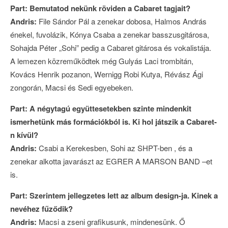
Part: Bemutatod nekünk röviden a Cabaret tagjait?
Andris:
File Sándor Pál a zenekar dobosa, Halmos András
énekel, fuvolázik, Kónya Csaba a zenekar basszusgitárosa,
Sohajda Péter „Sohi” pedig a Cabaret gitárosa és vokalistája.
A lemezen közreműködtek még Gulyás Laci trombitán,
Kovács Henrik pozanon, Wernigg Robi Kutya, Révász Ági
zongorán, Macsi és Sedi egyebeken.
Part: A négytagú együttesetekben szinte mindenkit
ismerhetünk más formációkból is. Ki hol játszik a Cabaret-
n kívül?
Andris:
Csabi a Kerekesben, Sohi az SHPT-ben , és a
zenekar alkotta javarászt az EGRER A MARSON BAND –et
is.
Part: Szerintem jellegzetes lett az album design-ja. Kinek a
nevéhez fűződik?
Andris:
Macsi a zseni grafikusunk, mindenesünk. Ő