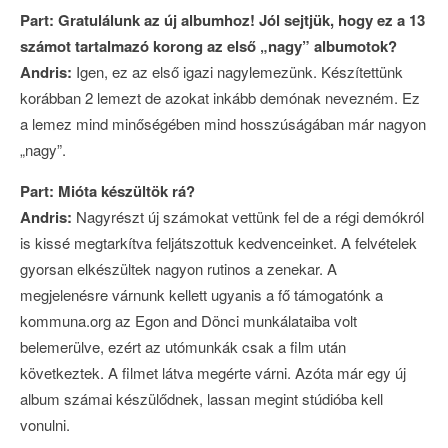
Part: Gratulálunk az új albumhoz! Jól sejtjük, hogy ez a 13
számot tartalmazó korong az első „nagy” albumotok?
Andris:
Igen, ez az első igazi nagylemezünk. Készítettünk
korábban 2 lemezt de azokat inkább demónak nevezném. Ez
a lemez mind minőségében mind hosszúságában már nagyon
„nagy”.
Part: Mióta készültök rá?
Andris:
Nagyrészt új számokat vettünk fel de a régi demókról
is kissé megtarkítva feljátszottuk kedvenceinket. A felvételek
gyorsan elkészültek nagyon rutinos a zenekar. A
megjelenésre várnunk kellett ugyanis a fő támogatónk a
kommuna.org az Egon and Dönci munkálataiba volt
belemerülve, ezért az utómunkák csak a film után
következtek. A filmet látva megérte várni. Azóta már egy új
album számai készülődnek, lassan megint stúdióba kell
vonulni.