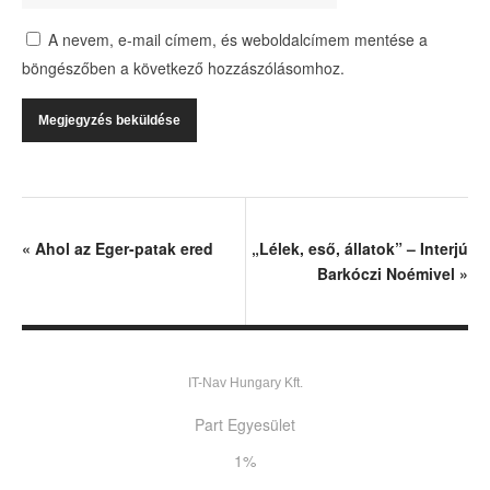
A nevem, e-mail címem, és weboldalcímem mentése a
böngészőben a következő hozzászólásomhoz.
«
Ahol az Eger-patak ered
„Lélek, eső, állatok” – Interjú
Barkóczi Noémivel
»
IT-Nav Hungary Kft.
Part Egyesület
1%