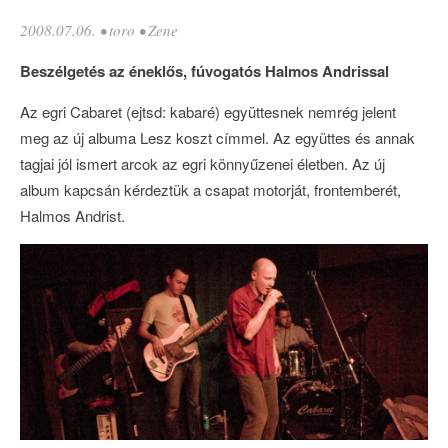
2008.07.06.
•
toro
•
Zene
Beszélgetés az éneklős, fúvogatós Halmos Andrissal
Az egri Cabaret (ejtsd: kabaré) együttesnek nemrég jelent
meg az új albuma Lesz koszt címmel. Az együttes és annak
tagjai jól ismert arcok az egri könnyűzenei életben. Az új
album kapcsán kérdeztük a csapat motorját, frontemberét,
Halmos Andrist.