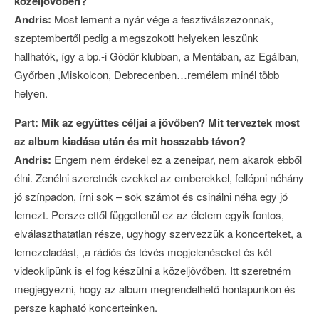
közeljövőben?
Andris:
Most lement a nyár vége a fesztiválszezonnak,
szeptembertől pedig a megszokott helyeken leszünk
hallhatók, így a bp.-i Gödör klubban, a Mentában, az Egálban,
Győrben ,Miskolcon, Debrecenben…remélem minél több
helyen.
Part: Mik az együttes céljai a jövőben? Mit terveztek most
az album kiadása után és mit hosszabb távon?
Andris:
Engem nem érdekel ez a zeneipar, nem akarok ebből
élni. Zenélni szeretnék ezekkel az emberekkel, fellépni néhány
jó színpadon, írni sok – sok számot és csinálni néha egy jó
lemezt. Persze ettől függetlenül ez az életem egyik fontos,
elválaszthatatlan része, ugyhogy szervezzük a koncerteket, a
lemezeladást, ,a rádiós és tévés megjelenéseket és két
videoklipünk is el fog készülni a közeljövőben. Itt szeretném
megjegyezni, hogy az album megrendelhető honlapunkon és
persze kapható koncerteinken.