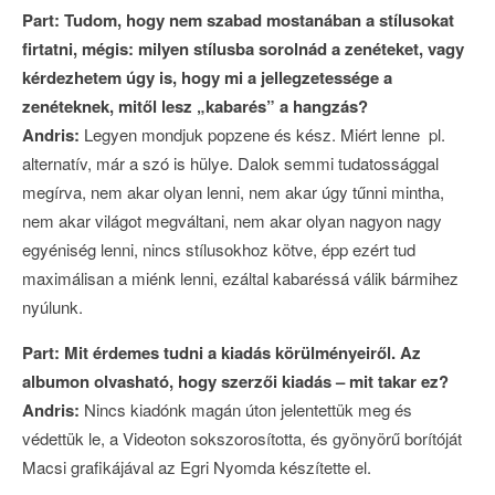
Part: Tudom, hogy nem szabad mostanában a stílusokat
firtatni, mégis: milyen stílusba sorolnád a zenéteket, vagy
kérdezhetem úgy is, hogy mi a jellegzetessége a
zenéteknek, mitől lesz „kabarés” a hangzás?
Andris:
Legyen mondjuk popzene és kész. Miért lenne pl.
alternatív, már a szó is hülye. Dalok semmi tudatossággal
megírva, nem akar olyan lenni, nem akar úgy tűnni mintha,
nem akar világot megváltani, nem akar olyan nagyon nagy
egyéniség lenni, nincs stílusokhoz kötve, épp ezért tud
maximálisan a miénk lenni, ezáltal kabaréssá válik bármihez
nyúlunk.
Part: Mit érdemes tudni a kiadás körülményeiről. Az
albumon olvasható, hogy szerzői kiadás – mit takar ez?
Andris:
Nincs kiadónk magán úton jelentettük meg és
védettük le, a Videoton sokszorosította, és gyönyörű borítóját
Macsi grafikájával az Egri Nyomda készítette el.