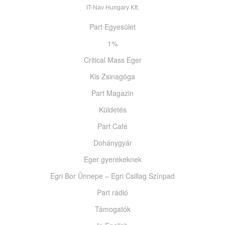
IT-Nav Hungary Kft.
Part Egyesület
1%
Critical Mass Eger
Kis Zsinagóga
Part Magazin
Küldetés
Part Café
Dohánygyár
Eger gyerekeknek
Egri Bor Ünnepe – Egri Csillag Színpad
Part rádió
Támogatók