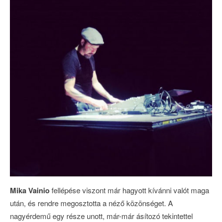
Mika Vainio
fellépése viszont már hagyott kívánni valót maga
után, és rendre megosztotta a néző közönséget. A
nagyérdemű egy része unott, már-már ásítozó tekintettel