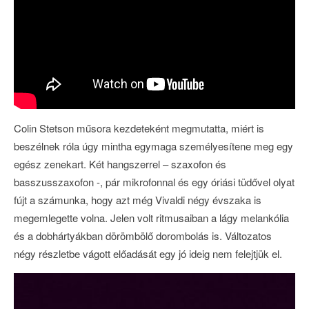
Colin Stetson műsora kezdeteként megmutatta, miért is
beszélnek róla úgy mintha egymaga személyesítene meg egy
egész zenekart. Két hangszerrel – szaxofon és
basszusszaxofon -, pár mikrofonnal és egy óriási tüdővel olyat
fújt a számunka, hogy azt még Vivaldi négy évszaka is
megemlegette volna. Jelen volt ritmusaiban a lágy melankólia
és a dobhártyákban dörömbölő dorombolás is. Változatos
négy részletbe vágott előadását egy jó ideig nem felejtjük el.