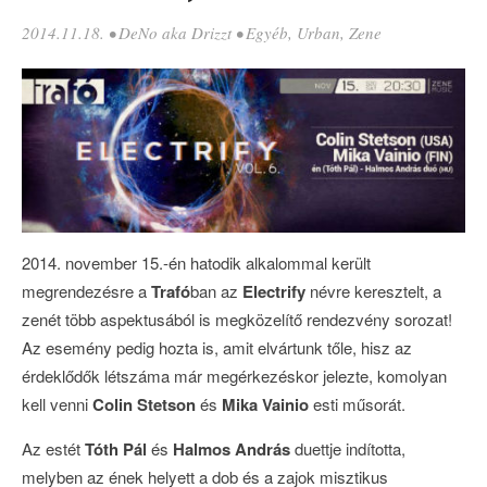
2014.11.18.
•
DeNo aka Drizzt
•
Egyéb
,
Urban
,
Zene
2014. november 15.-én hatodik alkalommal került
megrendezésre a
Trafó
ban az
Electrify
névre keresztelt, a
zenét több aspektusából is megközelítő rendezvény sorozat!
Az esemény pedig hozta is, amit elvártunk tőle, hisz az
érdeklődők létszáma már megérkezéskor jelezte, komolyan
kell venni
Colin Stetson
és
Mika Vainio
esti műsorát.
Az estét
Tóth Pál
és
Halmos András
duettje indította,
melyben az ének helyett a dob és a zajok misztikus