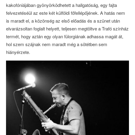
kakofóniájában gyönyörködhetett a hallgatóság, egy fajta
felvezetéséül az este két külföldi főfellépőjének. A hatás nem
is maradt el, a közönség az első előadás és a szünet után
elvarázsoltan foglalt helyett, teljesen megtöltve a Trafó színház
termét, hogy aztán egy olyan fülorgiának adhassa magát át,
hol szem szájnak nem maradt még a sötétben sem
hiányérzete.