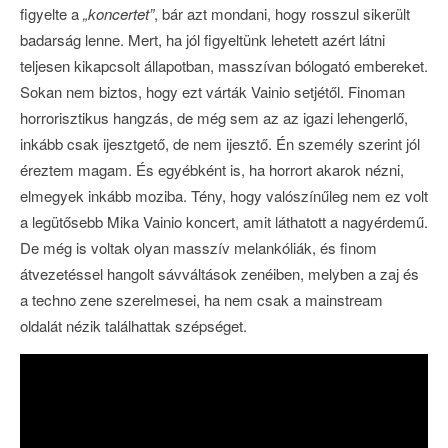
figyelte a
„koncertet”
, bár azt mondani, hogy rosszul sikerült
badarság lenne. Mert, ha jól figyeltünk lehetett azért látni
teljesen kikapcsolt állapotban, masszívan bólogató embereket.
Sokan nem biztos, hogy ezt várták Vainio setjétől. Finoman
horrorisztikus hangzás, de még sem az az igazi lehengerlő,
inkább csak ijesztgető, de nem ijesztő. Én személy szerint jól
éreztem magam. És egyébként is, ha horrort akarok nézni,
elmegyek inkább moziba. Tény, hogy valószínűleg nem ez volt
a legütősebb Mika Vainio koncert, amit láthatott a nagyérdemű.
De még is voltak olyan masszív melankóliák, és finom
átvezetéssel hangolt sávváltások zenéiben, melyben a zaj és
a techno zene szerelmesei, ha nem csak a mainstream
oldalát nézik találhattak szépséget.