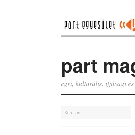
part ma
egri, kulturális, ifjúsági 