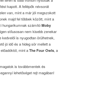
i téren is több fronton nyitottak a
ést kapott. A fellépők névsorát
elen van, mint a már jól megszokott
nek majd fel többek között, mint a
zi hungarikumnak számító
Moby
 igen stílusosan nem kisebb zenekar
e kedvelői is nyugodtan örülhetnek,
tő jó idő és a hideg sör mellett a
 előadóktól, mint a
The Four Owls
, a
magatok is továbbmentek és
egannyi lehetőséget rejt magában!