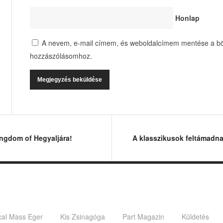
Honlap
A nevem, e-mail címem, és weboldalcímem mentése a b
hozzászólásomhoz.
ngdom of Hegyaljára!
A klasszikusok feltámadna
ical Mass Eger
Kis Zsinagóga
Part Magazin
Küldetés