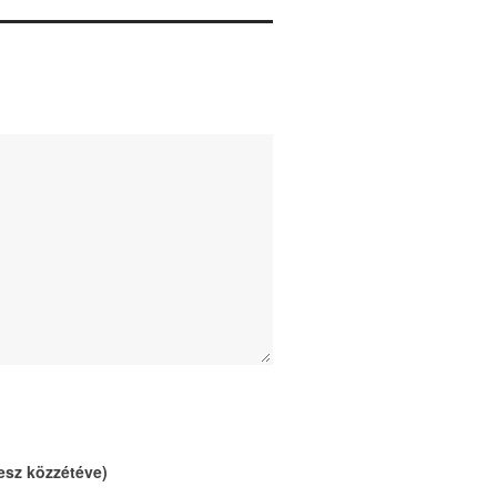
esz közzétéve)