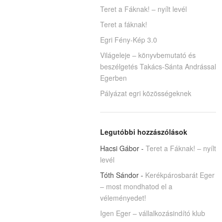
Teret a Fáknak! – nyílt levél
Teret a fáknak!
Egri Fény-Kép 3.0
Világeleje – könyvbemutató és
beszélgetés Takács-Sánta Andrással
Egerben
Pályázat egri közösségeknek
Legutóbbi hozzászólások
Hacsi Gábor
-
Teret a Fáknak! – nyílt
levél
Tóth Sándor
-
Kerékpárosbarát Eger
– most mondhatod el a
véleményedet!
Igen Eger – vállalkozásindító klub