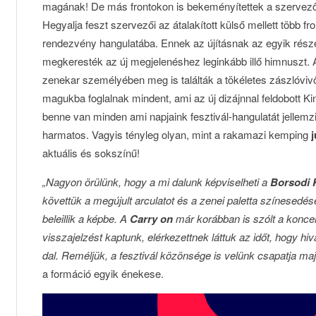
magának! De más frontokon is bekeményítettek a szervez
Hegyalja feszt szervezői az átalakított külső mellett több fro
rendezvény hangulatába. Ennek az újításnak az egyik rész
megkeresték az új megjelenéshez leginkább illő himnuszt. 
zenekar személyében meg is találták a tökéletes zászlóviv
magukba foglalnak mindent, ami az új dizájnnal feldobott K
benne van minden ami napjaink fesztivál-hangulatát jellemzi
harmatos. Vagyis tényleg olyan, mint a rakamazi kemping
j
aktuális és sokszínű!
„Nagyon örülünk, hogy a mi dalunk képviselheti a
Borsodi 
követtük a megújult arculatot és a zenei paletta színesedés
beleillik a képbe. A
Carry on
már korábban is szólt a koncer
visszajelzést kaptunk, elérkezettnek láttuk az időt, hogy hi
dal. Reméljük, a fesztivál közönsége is velünk csapatja maj
a formáció egyik énekese.