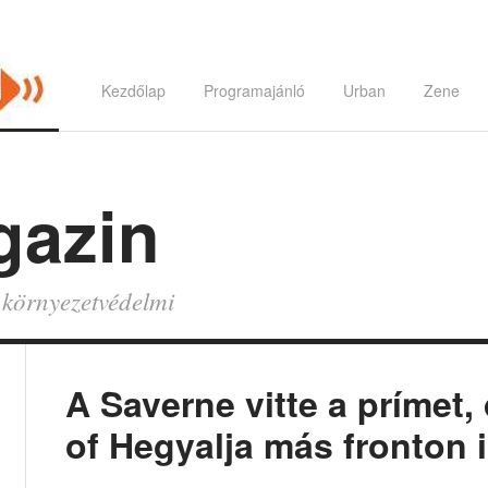
Kezdőlap
Programajánló
Urban
Zene
gazin
és környezetvédelmi
A Saverne vitte a prímet
of Hegyalja más fronton i