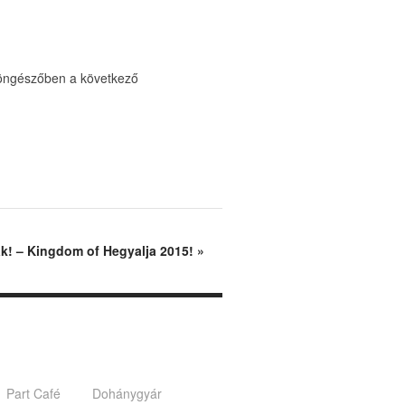
öngészőben a következő
k! – Kingdom of Hegyalja 2015!
»
Part Café
Dohánygyár