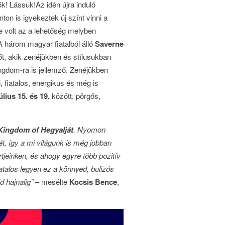
ők! Lássuk!
Az idén újra induló
nton is igyekeztek új színt vinni a
e volt az a lehetőség melyben
A három magyar fiatalból álló
Saverne
őt, akik zenéjükben és stílusukban
ingdom-ra is jellemző. Zenéjükben
, fiatalos, energikus és még is
úlius 15. és 19.
között, pörgős,
Kingdom of Hegyalját
. Nyomon
ét, így a mi világunk is még jobban
tjeinken, és ahogy egyre több pozitív
vatalos legyen ez a könnyed, bulizós
d hajnalig”
– mesélte
Kocsis Bence
,