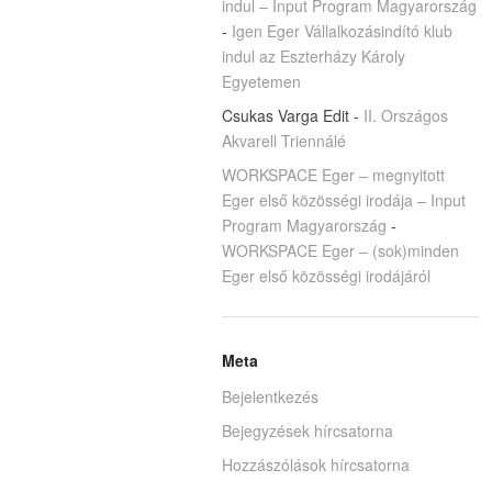
indul – Input Program Magyarország
-
Igen Eger Vállalkozásindító klub
indul az Eszterházy Károly
Egyetemen
Csukas Varga Edit
-
II. Országos
Akvarell Triennálé
WORKSPACE Eger – megnyitott
Eger első közösségi irodája – Input
Program Magyarország
-
WORKSPACE Eger – (sok)minden
Eger első közösségi irodájáról
Meta
Bejelentkezés
Bejegyzések hírcsatorna
Hozzászólások hírcsatorna