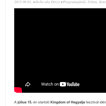
2015.06.01.
•
DeNo aka Drizzt
•
Programajánló
,
Urban
,
Zene
A
július 15.
-én startoló
Kingdom of Hegyalja
fesztivál idén