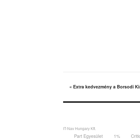
«
Extra kedvezmény a Borsodi Ki
IT-Nav Hungary Kft.
Part Egyesület
1%
Crit