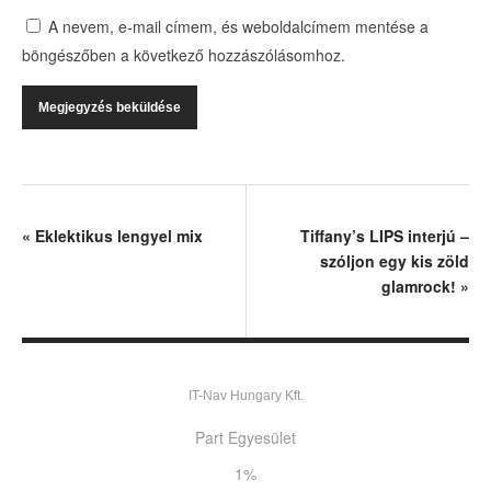
A nevem, e-mail címem, és weboldalcímem mentése a
böngészőben a következő hozzászólásomhoz.
«
Eklektikus lengyel mix
Tiffany’s LIPS interjú –
szóljon egy kis zöld
glamrock!
»
IT-Nav Hungary Kft.
Part Egyesület
1%