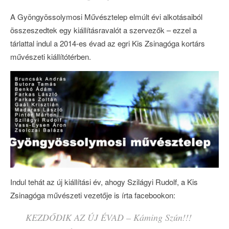
A Gyöngyössolymosi Művésztelep elmúlt évi alkotásaiból
összeszedtek egy kiállításravalót a szervezők – ezzel a
tárlattal indul a 2014-es évad az egri Kis Zsinagóga kortárs
művészeti kiállítótérben.
Indul tehát az új kiállítási év, ahogy Szilágyi Rudolf, a Kis
Zsinagóga művészeti vezetője is írta facebookon:
KEZDŐDIK AZ ÚJ ÉVAD – Káming Szún!!!