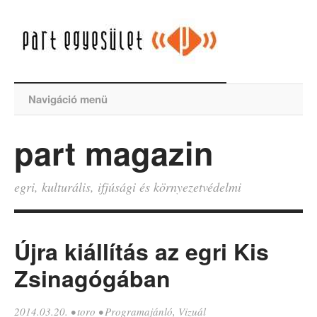
Navigáció menü
part magazin
egri, kulturális, ifjúsági és környezetvédelmi
Újra kiállítás az egri Kis
Zsinagógában
2014.03.20.
•
toro
•
Programajánló
,
Vizuál