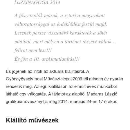
kisZSINAGÓGA 2014
A főszereplők mások, a sztori a megszokott
változatossággal az érdeklődést feszíti majd.
Lesznek persze visszatérő karakterek a sötét
múltból, mert mélyen a történet részévé váltak –
felirat nem lesz!!!
És jön a 10. artAlmatlanítás!!!
És jöjjenek az infók az aktuális kiállításról. A
Gyöngyössolymosi Művésztelepet 2009-től minden év nyarán
rendezik meg. Az egri kiállításon az elmúlt évek munkáiból
látható egy válogatás. A tárlatot az alapító, Madaras László
grafikusművész nyitja meg 2014. március 24-én 17 órakor.
Kiállító művészek