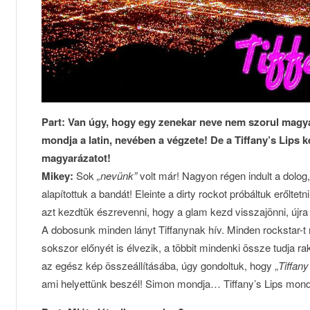
Part: Van úgy, hogy egy zenekar neve nem szorul magya
mondja a latin, nevében a végzete! De a Tiffany’s Lips k
magyarázatot!
Mikey:
Sok
„nevünk”
volt már! Nagyon régen indult a dolo
alapítottuk a bandát! Eleinte a dirty rockot próbáltuk erőltet
azt kezdtük észrevenni, hogy a glam kezd visszajönni, újr
A dobosunk minden lányt Tiffanynak hív. Minden rockstar-t 
sokszor előnyét is élvezik, a többit mindenki össze tudja ra
az egész kép összeállításába, úgy gondoltuk, hogy „
Tiffany
ami helyettünk beszél! Simon mondja… Tiffany’s Lips mon