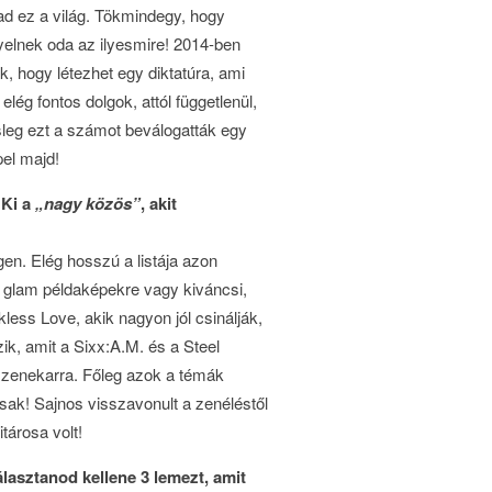
lad ez a világ. Tökmindegy, hogy
elnek oda az ilyesmire! 2014-ben
, hogy létezhet egy diktatúra, ami
lég fontos dolgok, attól függetlenül,
eg ezt a számot beválogatták egy
el majd!
 Ki a
„nagy közös”
, akit
gen. Elég hosszú a listája azon
a glam példaképekre vagy kiváncsi,
ess Love, akik nagyon jól csinálják,
k, amit a Sixx:A.M. és a Steel
vű zenekarra. Főleg azok a témák
lisak! Sajnos visszavonult a zenéléstől
tárosa volt!
Választanod kellene 3 lemezt, amit