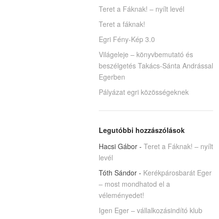
Teret a Fáknak! – nyílt levél
Teret a fáknak!
Egri Fény-Kép 3.0
Világeleje – könyvbemutató és
beszélgetés Takács-Sánta Andrással
Egerben
Pályázat egri közösségeknek
Legutóbbi hozzászólások
Hacsi Gábor
-
Teret a Fáknak! – nyílt
levél
Tóth Sándor
-
Kerékpárosbarát Eger
– most mondhatod el a
véleményedet!
Igen Eger – vállalkozásindító klub