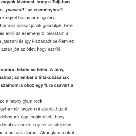
 vagyok kiváncsi, hogy a Taiji-ban
és
„passzolt”
az eseményhez?
 egyet brainstormingolni a
i hárman azokat jónak gondoljuk. Erre
 és erről az eseményről olvastam a
játszani és így kiszakadt belőlem ez
ztán jött az ötlet, hogy ezt föl
momra, fekete és fehér. A tény,
áshoz; az ember a tiltakozásának
 számomra okoz egy fura csavart a
sze a happy glam rock
hogyha már nagyon rá akarok húzni
 A dobosunk úgy fogalmazott, hogy
dásul ez nem is egy rossz kifejezés!
em húzunk álarcot. Akár glam rockot