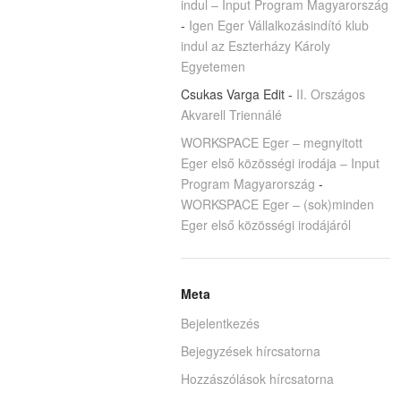
indul – Input Program Magyarország
-
Igen Eger Vállalkozásindító klub
indul az Eszterházy Károly
Egyetemen
Csukas Varga Edit
-
II. Országos
Akvarell Triennálé
WORKSPACE Eger – megnyitott
Eger első közösségi irodája – Input
Program Magyarország
-
WORKSPACE Eger – (sok)minden
Eger első közösségi irodájáról
Meta
Bejelentkezés
Bejegyzések hírcsatorna
Hozzászólások hírcsatorna