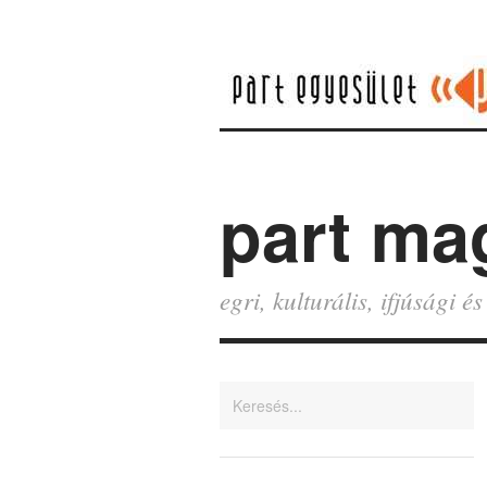
part ma
egri, kulturális, ifjúsági 