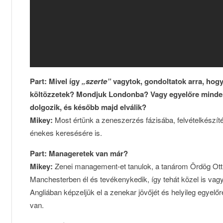
Part: Mivel így
„szerte”
vagytok, gondoltatok arra, hogy
költözzetek? Mondjuk Londonba? Vagy egyelőre minden
dolgozik, és később majd elválik?
Mikey:
Most értünk a zeneszerzés fázisába, felvételkészít
énekes keresésére is.
Part: Manageretek van már?
Mikey:
Zenei management-et tanulok, a tanárom Ördög Ottíli
Manchesterben él és tevékenykedik, így tehát közel is v
Angliában képzeljük el a zenekar jövőjét és helyileg egyelő
van.