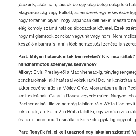
játszunk, akár nem, lássuk be egy elég beteg dolog felé ha
Magyarország vagy külföld, az emberek egyre kevésbé figy
hogy történhet olyan, hogy Japánban delfineket mészárolnak
elég komoly számú halálos áldozatokat követel. Ezek azért e
hogy mi glamrock zenekar vagyunk vagy nem! Nem mellesl
készülő albumra is, amin több nemzetközi zenész is szerep
Part: Milyen hatások értek benneteket? Kik inspiráltak?
mindhármótok személyes kedvence?
Mikey:
Elvis Presley-től a Machinehead-ig, tényleg rengete
zenekaroknak, aki hatással voltak ránk! De, ha konkrétan 
akkor egyértelműen a Mötley Crüe. Mostanában a finn Reckl
amit csinálnak. Guns ’n Roses, egyértelműen. Nagyon tetszi
Panther csinál! Illetve nemrég találtam rá a White Lion ne
tetszenek, amiket a Vito Bratta talált ki, egyszerűen zseniá
és nem tudom miért csinálta, a korszak egyik legnagyobb gi
Part: Tegyük fel, el kell utaznod egy lakatlan szigetre! 