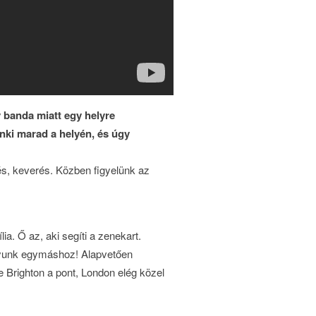
 banda miatt egy helyre
ki marad a helyén, és úgy
és, keverés. Közben figyelünk az
a. Ő az, aki segíti a zenekart.
agyunk egymáshoz! Alapvetően
re Brighton a pont, London elég közel