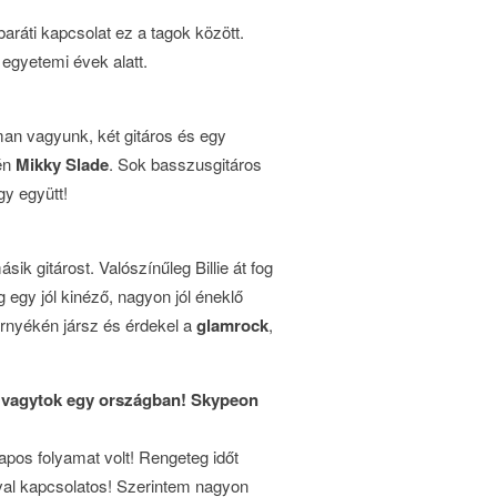
áti kapcsolat ez a tagok között.
 egyetemi évek alatt.
an vagyunk, két gitáros és egy
én
Mikky Slade
. Sok basszusgitáros
gy együtt!
k gitárost. Valószínűleg Billie át fog
 egy jól kinéző, nagyon jól éneklő
örnyékén jársz és érdekel a
glamrock
,
m vagytok egy országban! Skypeon
apos folyamat volt! Rengeteg időt
ával kapcsolatos! Szerintem nagyon