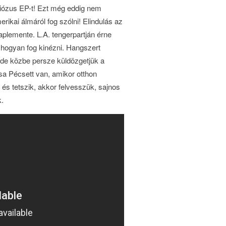
ciózus EP-t! Ezt még eddig nem
ikai álmáról fog szólni! Elindulás az
aplemente. L.A. tengerpartján érne
 hogyan fog kinézni. Hangszert
de közbe persze küldözgetjük a
a Pécsett van, amikor otthon
és tetszik, akkor felvesszük, sajnos
k.