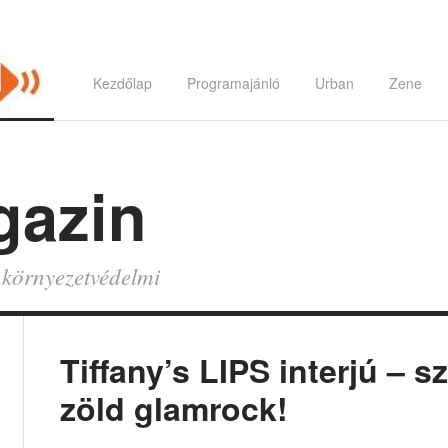
Kezdőlap
Programajánló
Urban
Zene
gazin
és környezetvédelmi
Tiffany’s LIPS interjú – s
zöld glamrock!