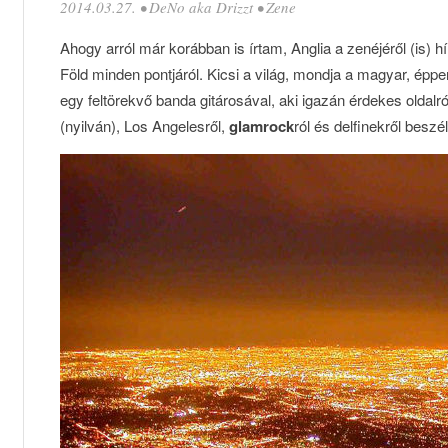
2014.03.27.
•
DeNo aka Drizzt
•
Zene
Ahogy arról már korábban is írtam, Anglia a zenéjéről (is) h
Föld minden pontjáról. Kicsi a világ, mondja a magyar, éppen
egy feltörekvő banda gitárosával, aki igazán érdekes oldalró
(nyilván), Los Angelesről,
glamrock
ról és delfinekről beszé