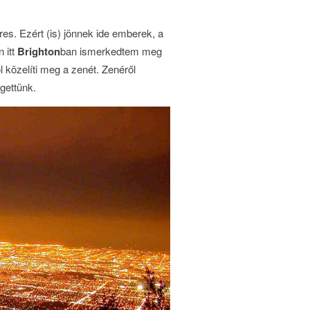
íres. Ezért (is) jönnek ide emberek, a
 itt
Brighton
ban ismerkedtem meg
l közelíti meg a zenét. Zenéről
lgettünk.