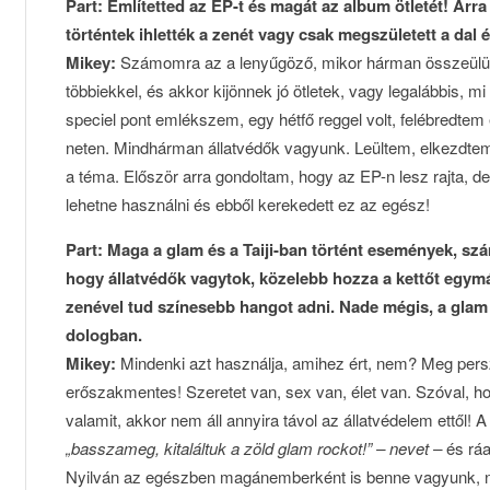
Part: Említetted az EP-t és magát az album ötletét! Arra
történtek ihlették a zenét vagy csak megszületett a dal 
Mikey:
Számomra az a lenyűgöző, mikor hárman összeülünk
többiekkel, és akkor kijönnek jó ötletek, vagy legalábbis, m
speciel pont emlékszem, egy hétfő reggel volt, felébredtem
neten. Mindhárman állatvédők vagyunk. Leültem, elkezdtem 
a téma. Először arra gondoltam, hogy az EP-n lesz rajta, de a
lehetne használni és ebből kerekedett ez az egész!
Part: Maga a glam és a Taiji-ban történt események, szá
hogy állatvédők vagytok, közelebb hozza a kettőt egym
zenével tud színesebb hangot adni. Nade mégis, a glam
dologban.
Mikey:
Mindenki azt használja, amihez ért, nem? Meg per
erőszakmentes! Szeretet van, sex van, élet van. Szóval, 
valamit, akkor nem áll annyira távol az állatvédelem ettől!
„basszameg, kitaláltuk a zöld glam rockot!”
– nevet –
és ráa
Nyilván az egészben magánemberként is benne vagyunk, n