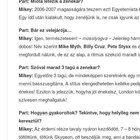
Part: Mióta létezik a zenekar?
Mikey:
2006-2007 magasságára teszem ezt! Egyetemista-bar
Egy idő után kialakult, hogy zenéljünk is, ne csak igyunk az
Part: Bár ez velejárója…
Mikey:
Igen, természetesen!
– mosolyogva –
Jelenleg hárm
dobos! Név szerint
Mike Myth
,
Billy Cruz
,
Pete Styxx
és 
megfordult nálunk, de ez az alap, a ritmus szekció maradt í
Part: Szóval marad 3 tagú a zenekar?
Mikey:
Egyelőre 3 tagú, de mindeképpen szeretnénk egy mási
menni basszusgitárra. A stílus elengedhetetlen kelléke pedig
énekes! Ezúton is jelezzük, hogyha jól énekelsz, London k
szivesen meghallgatuk!
Part: Hogyan gyakoroltok? Tekintve, hogy helyileg ne
keresztül?
Mikey:
Az érdemi része tavaly nyáron kezdődött, 7 – 8 hón
töltöttünk, töltünk Skypeon, ott beszéljük meg, ami a band