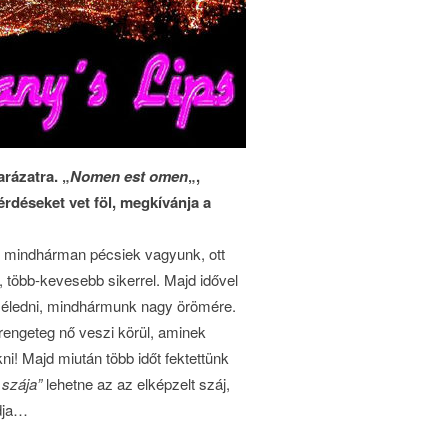
rázatra. „
Nomen est omen
„,
érdéseket vet föl, megkívánja a
g, mindhárman pécsiek vagyunk, ott
ni, több-kevesebb sikerrel. Majd idővel
a éledni, mindhármunk nagy örömére.
rengeteg nő veszi körül, aminek
kni! Majd miután több időt fektettünk
 szája”
lehetne az az elképzelt száj,
dja…