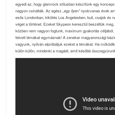
egyedi az, hogy glamrock stílusban készítünk egy koncep
nagyon csinálták. Az egész
„egy ilyen”
nyolcvanas évek amer
esős Londonban, kikötés Los Angelesben, buli, csajok és n
véget a történet. Ezeket Skypeon keresztül beszéltük meg,
közben nem nagyon fogtunk, maximum gyakorlás céljából, 
felvett témákat egymásnak! A zenekar magyarországi bázis
vagyunk, nyilván elpróbáljuk ezeket a témákat. Ha működik 
külön külön, mindenki a magáét, amit később összegyúrun