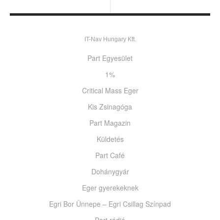
IT-Nav Hungary Kft.
Part Egyesület
1%
Critical Mass Eger
Kis Zsinagóga
Part Magazin
Küldetés
Part Café
Dohánygyár
Eger gyerekeknek
Egri Bor Ünnepe – Egri Csillag Színpad