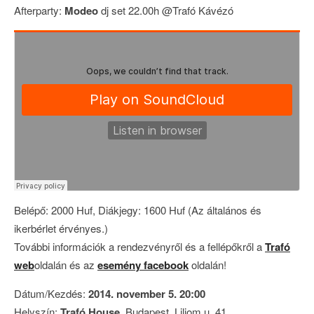
Afterparty:
Modeo
dj set 22.00h @Trafó Kávézó
Belépő: 2000 Huf, Diákjegy: 1600 Huf (Az általános és
ikerbérlet érvényes.)
További információk a rendezvényről és a fellépőkről a
Trafó
web
oldalán és az
esemény facebook
oldalán!
Dátum/Kezdés:
2014. november 5. 20:00
Helyszín:
Trafó House
, Budapest, Liliom u. 41.