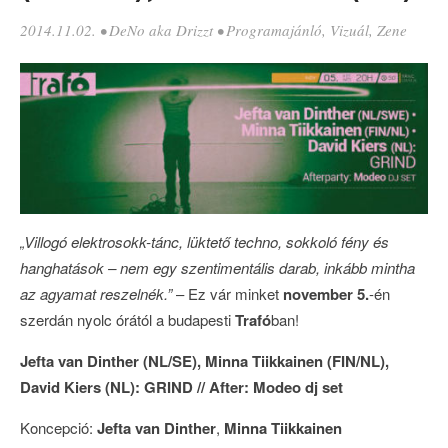
2014.11.02.
•
DeNo aka Drizzt
•
Programajánló
,
Vizuál
,
Zene
„Villogó elektrosokk-tánc, lüktető techno, sokkoló fény és
hanghatások – nem egy szentimentális darab, inkább mintha
az agyamat reszelnék.”
– Ez vár minket
november 5.
-én
szerdán nyolc órától a budapesti
Trafó
ban!
Jefta van Dinther (NL/SE), Minna Tiikkainen (FIN/NL),
David Kiers (NL): GRIND // After: Modeo dj set
Koncepció:
Jefta van Dinther
,
Minna Tiikkainen