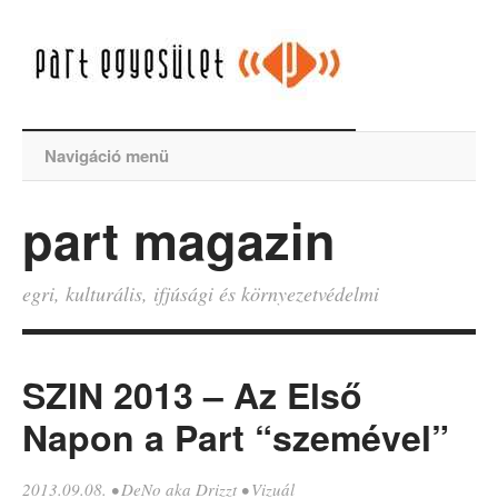
Navigáció menü
part magazin
egri, kulturális, ifjúsági és környezetvédelmi
SZIN 2013 – Az Első
Napon a Part “szemével”
2013.09.08.
•
DeNo aka Drizzt
•
Vizuál