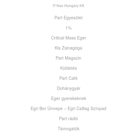
IT-Nav Hungary Kft.
Part Egyesület
1%
Critical Mass Eger
Kis Zsinagóga
Part Magazin
Küldetés
Part Café
Dohánygyár
Eger gyerekeknek
Egri Bor Ünnepe – Egri Csillag Színpad
Part rádió
Támogatók