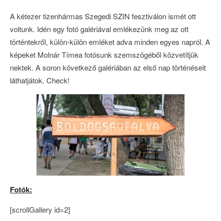
A kétezer tizenhármas Szegedi SZIN fesztiválon ismét ott
voltunk. Idén egy fotó galériával emlékezünk meg az ott
történtekről, külön-külön emléket adva minden egyes napról. A
képeket Molnár Tímea fotósunk szemszögéből közvetítjük
nektek. A soron következő galériában az első nap történéseit
láthatjátok. Check!
Fotók:
[scrollGallery id=2]