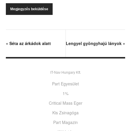
«
Séta az árkádok alatt
Lengyel gyöngyhajú lányok
»
IT-Nav Hungary Kft.
Part Egyesület
1%
Critical Mass Eger
Kis Zsinagóga
Part Magazin