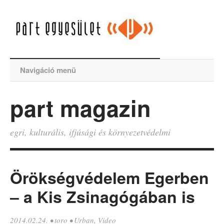
Navigáció menü
part magazin
egri, kulturális, ifjúsági és környezetvédelmi
Örökségvédelem Egerben
– a Kis Zsinagógában is
2014.02.24.
•
toro
•
Urban
,
Video