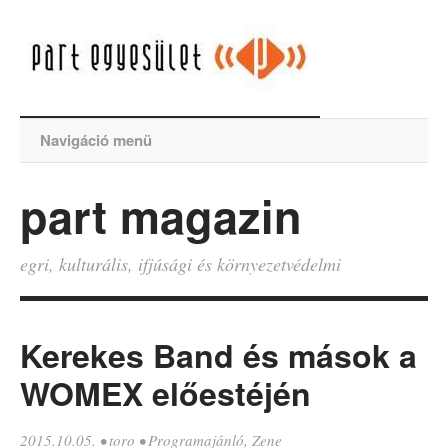
Navigáció menü
part magazin
egri, kulturális, ifjúsági és környezetvédelmi
Kerekes Band és mások a
WOMEX előestéjén
2015.10.05.
•
toro
•
Programajánló
,
Zene