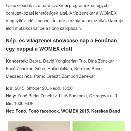
hazai előadók számára szakmai programok és egyéb
bemutatkozási lehetőségek által. A tíz zenekar a WOMEX
megnyitója előtti napon, de már a szakma nemzetközi krémje
előtt mutatkozhat be a Fonó színpadain.
Nép- és világzenei showcase nap a Fonóban
egy nappal a WOMEX előtt
Koncertek:
Babra, David Yengibarian Trio, Dina Zenekar,
Fonó Zenekar, Góbé, HolddalaNap, Kerekes Band,
Meszecsinka, Parno Graszt, Zombori Zenekar
Idő:
2015. október 20., kedd, 18:00
Hely:
Fonó Budai Zeneház 1116 Budapest, Sztregova u. 3.
Be:
1000 HUF
Net:
Fonó
,
Fonó facebook
,
WOMEX 2015
,
Kerekes Band