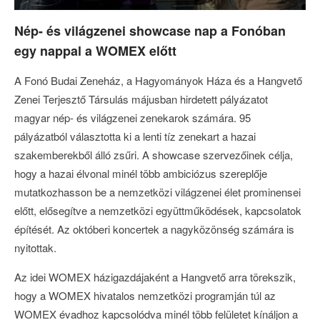
Nép- és világzenei showcase nap a Fonóban
egy nappal a WOMEX előtt
A Fonó Budai Zeneház, a Hagyományok Háza és a Hangvető
Zenei Terjesztő Társulás májusban hirdetett pályázatot
magyar nép- és világzenei zenekarok számára. 95
pályázatból választotta ki a lenti tíz zenekart a hazai
szakemberekből álló zsűri. A showcase szervezőinek célja,
hogy a hazai élvonal minél több ambiciózus szereplője
mutatkozhasson be a nemzetközi világzenei élet prominensei
előtt, elősegítve a nemzetközi együttműködések, kapcsolatok
építését. Az októberi koncertek a nagyközönség számára is
nyitottak.
Az idei WOMEX házigazdájaként a Hangvető arra törekszik,
hogy a WOMEX hivatalos nemzetközi programján túl az
WOMEX évadhoz kapcsolódva minél több felületet kínáljon a