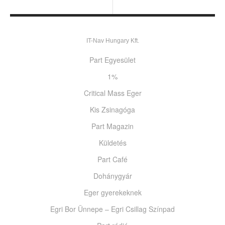
IT-Nav Hungary Kft.
Part Egyesület
1%
Critical Mass Eger
Kis Zsinagóga
Part Magazin
Küldetés
Part Café
Dohánygyár
Eger gyerekeknek
Egri Bor Ünnepe – Egri Csillag Színpad