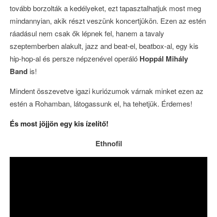
tovább borzolták a kedélyeket, ezt tapasztalhatjuk most meg
mindannyian, akik részt veszünk koncertjükön. Ezen az estén
ráadásul nem csak ők lépnek fel, hanem a tavaly
szeptemberben alakult, jazz and beat-el, beatbox-al, egy kis
hip-hop-al és persze népzenével operáló
Hoppál Mihály
Band
is!
Mindent összevetve igazi kuriózumok várnak minket ezen az
estén a Rohamban, látogassunk el, ha tehetjük. Érdemes!
És most jöjjön egy kis ízelítő!
Ethnofil