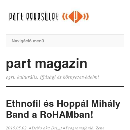
Navigáció menü
part magazin
egri, kulturális, ifjúsági és környezetvédelmi
Ethnofil és Hoppál Mihály
Band a RoHAMban!
2015.05.02.
•
DeNo aka Drizzt
•
Programajánló
,
Zene