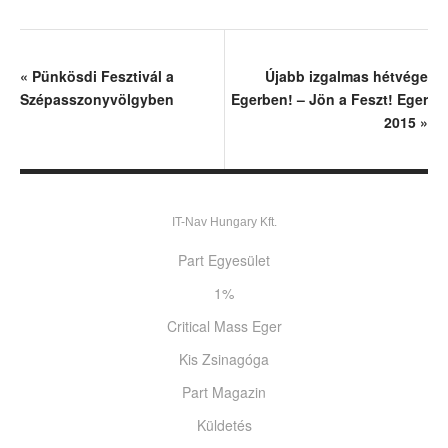
«
Pünkösdi Fesztivál a
Újabb izgalmas hétvége
Szépasszonyvölgyben
Egerben! – Jön a Feszt! Eger
2015
»
IT-Nav Hungary Kft.
Part Egyesület
1%
Critical Mass Eger
Kis Zsinagóga
Part Magazin
Küldetés