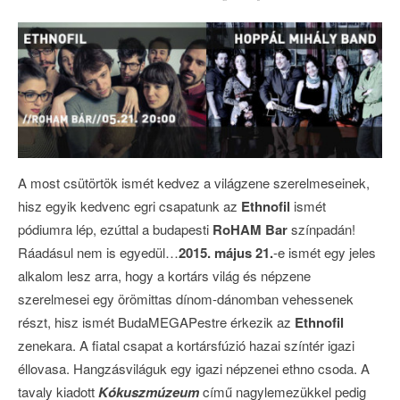
A most csütörtök ismét kedvez a világzene szerelmeseinek,
hisz egyik kedvenc egri csapatunk az
Ethnofil
ismét
pódiumra lép, ezúttal a budapesti
RoHAM Bar
színpadán!
Ráadásul nem is egyedül…
2015. május 21.
-e ismét egy jeles
alkalom lesz arra, hogy a kortárs világ és népzene
szerelmesei egy örömittas dínom-dánomban vehessenek
részt, hisz ismét BudaMEGAPestre érkezik az
Ethnofil
zenekara. A fiatal csapat a kortársfúzió hazai színtér igazi
éllovasa. Hangzásviláguk egy igazi népzenei ethno csoda. A
tavaly kiadott
Kókuszmúzeum
című nagylemezükkel pedig