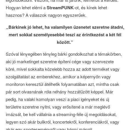
Hogyan lehet elérni a
StreamPUNK
-ot, és kinek lehet
hasznos? A válaszok nagyon egyszerűek.
„Bárkinek jó lehet, ha valamilyen üzenetet szeretne átadni,
mert sokkal személyesebbé teszi az érintkezést a két fél
között.”
Szóval lényegében tényleg bárki gondolkozhat a témakörben,
aki jó marketinget szeretne építeni cége vagy szervezete
köré, mivel sokkalta közelebb hozza az adott terméket vagy
szolgáltatást az emberekhez, amikor a képernyőn vagy
monitoron keresztül átélhetik folyamatában azt, mintha csak
pár sort olvasnának róla néhány hozzáfűzött képpel. Már
pedig, ha valaki komolyan veszi a piaci igényeket és új
területre szeretne nyitni, vagy erősítené a már meglévő
imázsát, be kell vállalnia a streaming-féle új megoldásokat,
legyen szó akár bulikról, koncertekről, konferenciákról, vagy
akár egy sporteseményről vagy bármi másról.