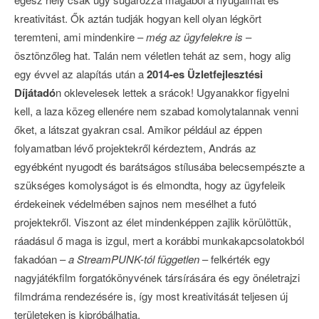
kreativitást. Ők aztán tudják hogyan kell olyan légkört
teremteni, ami mindenkire –
még az ügyfelekre is
–
ösztönzőleg hat. Talán nem véletlen tehát az sem, hogy alig
egy évvel az alapítás után a
2014-es Üzletfejlesztési
Díjátadó
n oklevelesek lettek a srácok! Ugyanakkor figyelni
kell, a laza közeg ellenére nem szabad komolytalannak venni
őket, a látszat gyakran csal. Amikor például az éppen
folyamatban lévő projektekről kérdeztem, András az
egyébként nyugodt és barátságos stílusába belecsempészte a
szükséges komolyságot is és elmondta, hogy az ügyfeleik
érdekeinek védelmében sajnos nem mesélhet a futó
projektekről. Viszont az élet mindenképpen zajlik körülöttük,
ráadásul ő maga is izgul, mert a korábbi munkakapcsolatokból
fakadóan –
a StreamPUNK-tól független
– felkérték egy
nagyjátékfilm forgatókönyvének társírására és egy önéletrajzi
filmdráma rendezésére is, így most kreativitását teljesen új
területeken is kipróbálhatja.