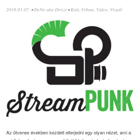
2016.01.07.
•
DeNo aka Drizzt
•
Kult
,
Urban
,
Video
,
Vizuál
Az ötvenes években kezdett elterjedni egy olyan nézet, ami a