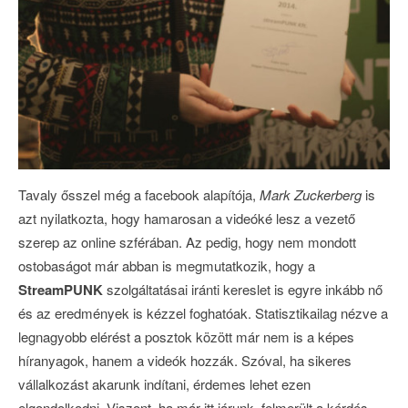
Tavaly ősszel még a facebook alapítója,
Mark Zuckerberg
is
azt nyilatkozta, hogy hamarosan a videóké lesz a vezető
szerep az online szférában. Az pedig, hogy nem mondott
ostobaságot már abban is megmutatkozik, hogy a
StreamPUNK
szolgáltatásai iránti kereslet is egyre inkább nő
és az eredmények is kézzel foghatóak. Statisztikailag nézve a
legnagyobb elérést a posztok között már nem is a képes
híranyagok, hanem a videók hozzák. Szóval, ha sikeres
vállalkozást akarunk indítani, érdemes lehet ezen
elgondolkodni. Viszont, ha már itt járunk, felmerült a kérdés.