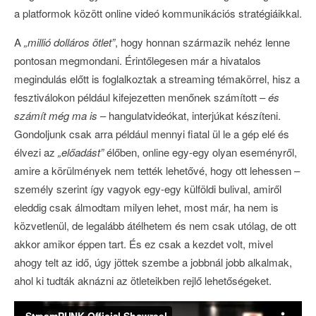
a platformok között online videó kommunikációs stratégiáikkal.
A
„millió dolláros ötlet”
, hogy honnan származik nehéz lenne
pontosan megmondani. Érintőlegesen már a hivatalos
megindulás előtt is foglalkoztak a streaming témakörrel, hisz a
fesztiválokon például kifejezetten menőnek számított –
és
számít még ma is
– hangulatvideókat, interjúkat készíteni.
Gondoljunk csak arra például mennyi fiatal ül le a gép elé és
élvezi az
„előadást”
élőben, online egy-egy olyan eseményről,
amire a körülmények nem tették lehetővé, hogy ott lehessen –
személy szerint így vagyok egy-egy külföldi bulival, amiről
eleddig csak álmodtam milyen lehet, most már, ha nem is
közvetlenül, de legalább átélhetem és nem csak utólag, de ott
akkor amikor éppen tart. És ez csak a kezdet volt, mivel
ahogy telt az idő, úgy jöttek szembe a jobbnál jobb alkalmak,
ahol ki tudták aknázni az ötleteikben rejlő lehetőségeket.