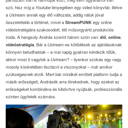
szó, hisz míg a
Youtube
lényegében egy videó könyvtár, illetve
a
Ustream
annak egy élő változata, addig náluk jóval
összetettebb a történet, mivel a
StreamPUNK
egy online
videóstratégiára szakosodott, élő műsorgyártó produkciós
iroda. A hangsúly András szerint három szón van:
élő
,
online
,
videóstratégia
. Bár a
Ustream
-es kötődések az ajánlásoknak
könnyen betudhatóak – a mai napig gyakran kérdezik tőlük,
akkor most ti vagytok a
Ustream
? – ilyenkor szokás egy nagy
mosoly kíséretében tisztázni a viszonyokat –
már amikor
szükségesnek érzik
. Mert bár mindkét említett platform tudja a
másik erősségeit, Andrásék arra törekednek, hogy ezeket az
erősségeket kombinálva és kibővítve nyújtsák, professzionális
szinten ügyfeleik számára.