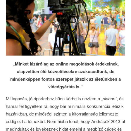
„Minket kizárólag az online megoldások érdekelnek,
alapvetően élő közvetítésekre szakosodtunk, de
mindenképpen fontos szerepet játszik az életünkben a
videógyártás is.”
Mi tagadás, jó riporterhez hűen körbe is néztem a
„piacon”
, és
hamar fel figyeltem rá, hogy bár minimális konkurencia létezik
hazánkban, de minőségi szinten a kiforratlanság jellemezte
eddig ezt a témakört. Nem hiába tehát, hogy Andrásék 2013-al
megindultak és igyekeznek hidat emelni a megbízó cégek és