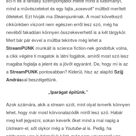
sci-fi és a fantasy szempontjából ihlette mind a tudományt,
mind a művészeteket és egy fajta
„sosevolt”
múltból merített
ötleteket. Ezt hívják ma
Steampunk
nak. A most következő
cikkünkben viszont nem egészen erről lesz szó, még ha
nevéből fakadóan könnyen összekeverhető is a két tárgykör.
Mert bár pár évvel a múltba tekintve még lehet a
StreamPUNK
munkáit is science fiction-nek gondoltuk volna,
a cikk végére ti magatok is látni fogjátok, amiről most szó lesz
magába foglalja a jelent és a jövőt egyaránt. De, hogy mi is az
a
StreamPUNK
pontosabban? Kiderül, hisz az alapító
Szijj
András
sal beszélgettünk.
„Iparágat építünk.”
Azok számára, akik a stream szót, mint olyat ismerik könnyen
lehet, hogy már most körvonalazódik miről lesz szó. Habár
meg kell jegyezni, sokan keverik őket mind a mai napig a
Ustream
-el, sőt olykor még a
Youtube
-al is. Pedig, ha
párhuzam van is hármójuk közt, még sem ugyanarról van