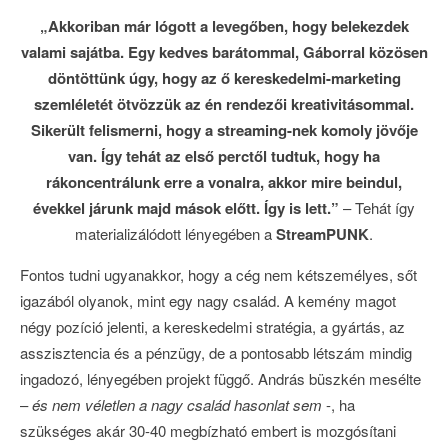
„Akkoriban már lógott a levegőben, hogy belekezdek
valami sajátba. Egy kedves barátommal, Gáborral közösen
döntöttünk úgy, hogy az ő kereskedelmi-marketing
szemléletét ötvözzük az én rendezői kreativitásommal.
Sikerült felismerni, hogy a streaming-nek komoly jövője
van. Így tehát az első perctől tudtuk, hogy ha
rákoncentrálunk erre a vonalra, akkor mire beindul,
évekkel járunk majd mások előtt. Így is lett.”
– Tehát így
materializálódott lényegében a
StreamPUNK
.
Fontos tudni ugyanakkor, hogy a cég nem kétszemélyes, sőt
igazából olyanok, mint egy nagy család. A kemény magot
négy pozíció jelenti, a kereskedelmi stratégia, a gyártás, az
asszisztencia és a pénzügy, de a pontosabb létszám mindig
ingadozó, lényegében projekt függő. András büszkén mesélte
–
és nem véletlen a nagy család hasonlat sem
-, ha
szükséges akár 30-40 megbízható embert is mozgósítani