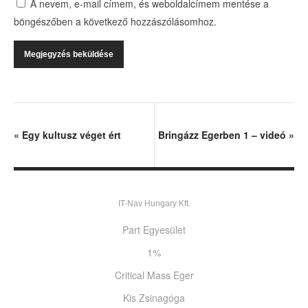
A nevem, e-mail címem, és weboldalcímem mentése a
böngészőben a következő hozzászólásomhoz.
«
Egy kultusz véget ért
Bringázz Egerben 1 – videó
»
IT-Nav Hungary Kft.
Part Egyesület
1%
Critical Mass Eger
Kis Zsinagóga