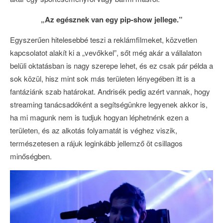
„Az egésznek van egy pip-show jellege.”
Egyszerűen hitelesebbé teszi a reklámfilmeket, közvetlen
kapcsolatot alakít ki a „vevőkkel”, sőt még akár a vállalaton
belüli oktatásban is nagy szerepe lehet, és ez csak pár példa a
sok közül, hisz mint sok más területen lényegében itt is a
fantáziánk szab határokat. Andrisék pedig azért vannak, hogy
streaming tanácsadóként a segítségünkre legyenek akkor is,
ha mi magunk nem is tudjuk hogyan léphetnénk ezen a
területen, és az alkotás folyamatát is véghez viszik,
természetesen a rájuk leginkább jellemző öt csillagos
minőségben.